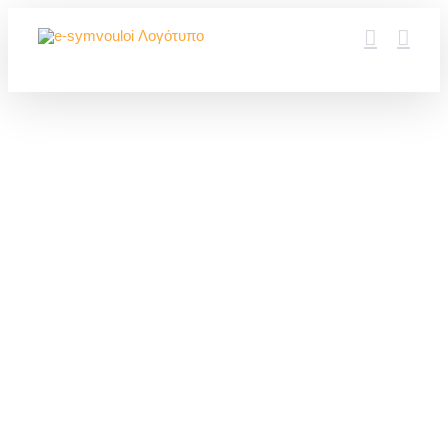
Μετάβαση
στο
περιεχόμενο
Γιατί δεν
ασφαλίζουμε το
σπίτι μας στην
Ελλάδα;