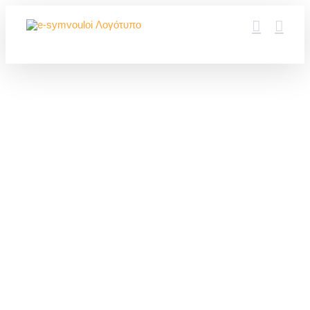
Μετάβαση
στο
περιεχόμενο
H Επέτειος του Όχ