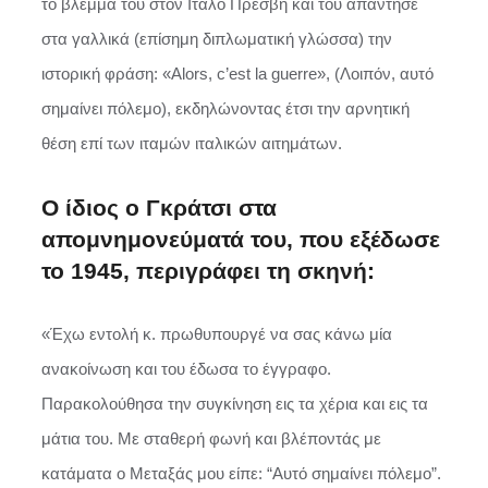
το βλέμμα του στον Ιταλό Πρέσβη και του απάντησε
στα γαλλικά (επίσημη διπλωματική γλώσσα) την
ιστορική φράση: «Alors, c’est la guerre», (Λοιπόν, αυτό
σημαίνει πόλεμο), εκδηλώνοντας έτσι την αρνητική
θέση επί των ιταμών ιταλικών αιτημάτων.
O ίδιος ο Γκράτσι στα
απομνημονεύματά του, που εξέδωσε
το 1945, περιγράφει τη σκηνή:
«Έχω εντολή κ. πρωθυπουργέ να σας κάνω μία
ανακοίνωση και του έδωσα το έγγραφο.
Παρακολούθησα την συγκίνηση εις τα χέρια και εις τα
μάτια του. Με σταθερή φωνή και βλέποντάς με
κατάματα ο Μεταξάς μου είπε: “Αυτό σημαίνει πόλεμο”.