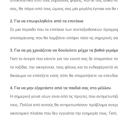
αποκλειστικά από τους δημόσιους φορείς. Και δε σας αδικεί 
σας, θα πάρει από τους ώμους σας μία μεγάλη έγνοια και θα σ
2. Για να επωφεληθείτε από τα επιτόκια
Σε μια περίοδο που τα επιτόκια των συνταξιοδοτικών προγραμ
αποταμίευσης που θα λαμβάνει υπόψιν τόσο τις σημερινές σα
3. Για να μη χρειάζεται να δουλεύετε μέχρι τα βαθιά γεράμ
Γιατί τα όνειρά που κάνετε για τον εαυτό σας δε σταματάνε
τα ταξίδια, την οικογένεια, τους φίλους και τα ενδιαφέροντά 
δικαίωμα να επιλέξετε εσείς πότε θα σταματήσετε να επενδύε
4. Για να μην εξαρτάστε από τα παιδιά σας στο μέλλον.
Η σημερινή γενιά νέων είναι από τις πρώτες που αντιμετωπ
τους. Πολλοί από αυτούς θα αντιμετωπίσουν πρόβλημα ανεργί
οικονομικό πλαίσιο που δεν εγγυάται την ευημερία τους. Γιατ